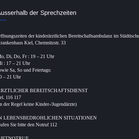
usserhalb der Sprechzeiten
ffnungszeiten der kinderärztlichen Bereitschaftsambulanz im Städtisch
rankenhaus Kiel, Chemnitzstr. 33
o, Di, Do, Fr : 19 – 21 Uhr
i : 17 – 21 Uhr
owie Sa, So und Feiertags:
0 – 21 Uhr
RZTLICHER BEREITSCHAFTSDIENST
el. 116 117
in der Regel keine Kinder-/Jugendärzte)
N LEBENSBEDROHLICHEN SITUATIONEN
ufen Sie bitte den Notruf 112
GIFTNOTRUF